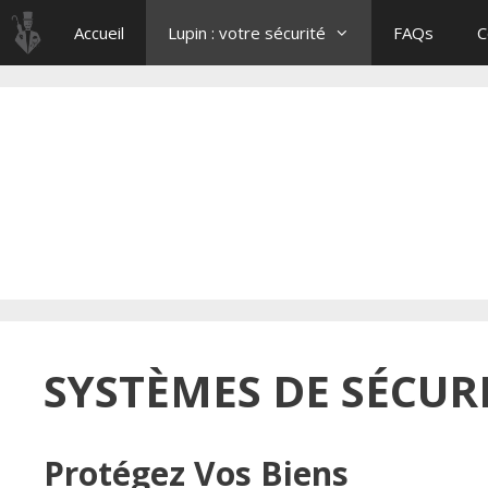
Aller
Accueil
Lupin : votre sécurité
FAQs
C
au
contenu
SYSTÈMES DE SÉCUR
Protégez Vos Biens